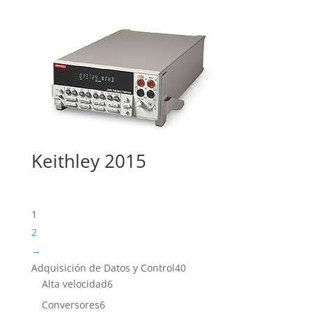
Keithley 2015
1
2
→
40
Adquisición de Datos y Control
40
6
productos
Alta velocidad
6
productos
6
Conversores
6