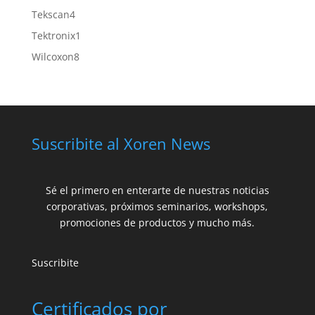
producto
4
Tekscan
4
productos
1
Tektronix
1
producto
8
Wilcoxon
8
productos
Suscribite al Xoren News
Sé el primero en enterarte de nuestras noticias
corporativas, próximos seminarios, workshops,
promociones de productos y mucho más.
Suscribite
Certificados por