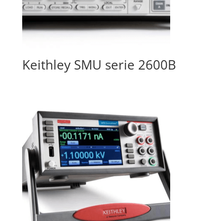
Keithley SMU serie 2600B