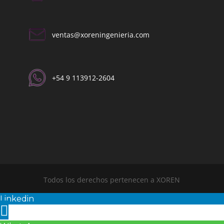
ventas@xoreningenieria.com​
+54 9 113912-2604​
Todos los derechos pertenecen a XOREN
Linkedin