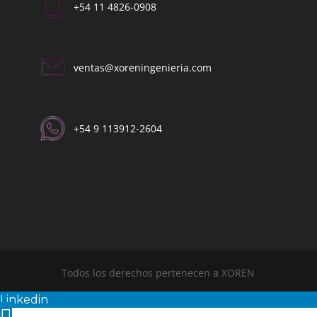
+54 11 4826-0908
ventas@xoreningenieria.com​
+54 9 113912-2604​
Todos los derechos pertenecen a XOREN
Linkedin