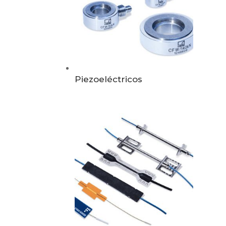
Piezoeléctricos