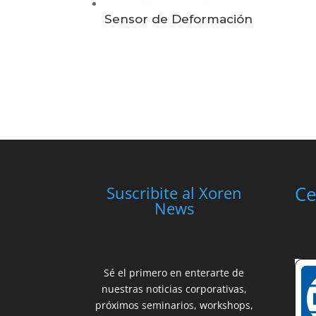
Sensor de Deformación
Ce
Suscribite al Xoren
News
Sé el primero en enterarte de
nuestras noticias corporativas,
próximos seminarios, workshops,