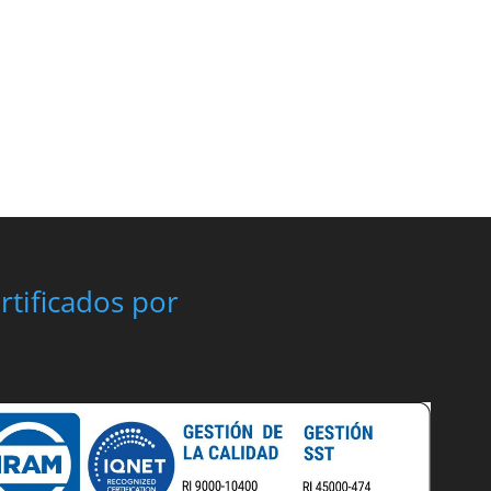
rtificados por