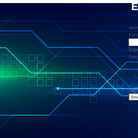
E
Nom
Corr
Emp
Telé
Men