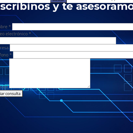
scribinos y te asesoram
bre *
eo electrónico *
resa
fono *
saje