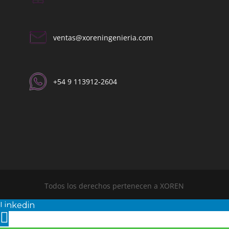
ventas@xoreningenieria.com​
+54 9 113912-2604​
Todos los derechos pertenecen a XOREN
Linkedin