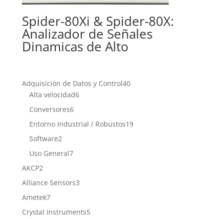
Spider-80Xi & Spider-80X:
Analizador de Señales
Dinamicas de Alto
40
Adquisición de Datos y Control
40
6
productos
Alta velocidad
6
productos
6
Conversores
6
productos
19
Entorno Industrial / Robustos
19
productos
2
Software
2
productos
7
Uso General
7
productos
2
AKCP
2
productos
3
Alliance Sensors
3
productos
7
Ametek
7
productos
5
Crystal Instruments
5