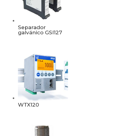
Separador
galvánico GSI127
WTX120