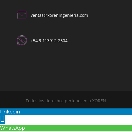
ventas@xoreningenieria.com​
+54 9 113912-2604​
Todos los derechos pertenecen a XOREN
Linkedin
WhatsApp