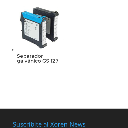
Separador
galvánico GSI127
Suscribite al Xoren News