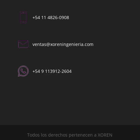
+54 11 4826-0908
ventas@xoreningenieria.com​
+54 9 113912-2604​
Todos los derechos pertenecen a XOREN