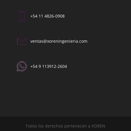
+54 11 4826-0908
ventas@xoreningenieria.com​
+54 9 113912-2604​
Todos los derechos pertenecen a XOREN